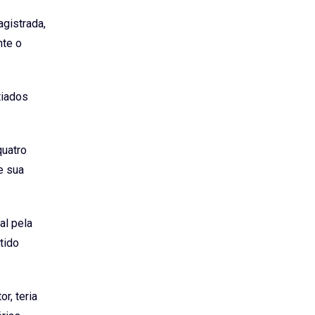
agistrada,
nte o
tiados
quatro
e sua
al pela
tido
r, teria