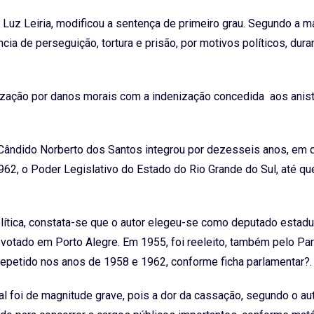
Luz Leiria, modificou a sentença de primeiro grau. Segundo a m
a de perseguição, tortura e prisão, por motivos políticos, dura
ização por danos morais com a indenização concedida aos anis
 Cândido Norberto dos Santos integrou por dezesseis anos, em 
962, o Poder Legislativo do Estado do Rio Grande do Sul, até qu
política, constata-se que o autor elegeu-se como deputado estadu
 votado em Porto Alegre. Em 1955, foi reeleito, também pelo Par
 repetido nos anos de 1958 e 1962, conforme ficha parlamentar?.
foi de magnitude grave, pois a dor da cassação, segundo o auto