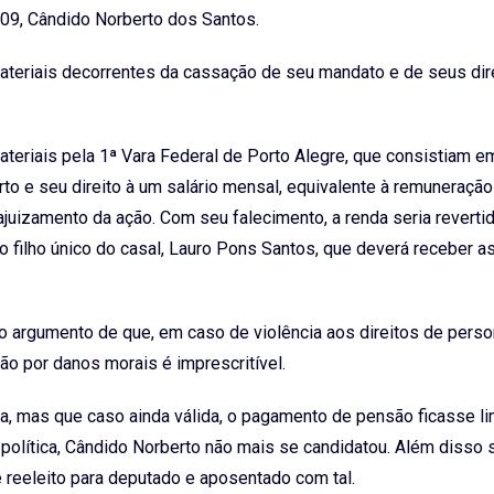
009, Cândido Norberto dos Santos.
ateriais decorrentes da cassação de seu mandato e de seus dir
teriais pela 1ª Vara Federal de Porto Alegre, que consistiam e
rto e seu direito à um salário mensal, equivalente à remuneraçã
ajuizamento da ação. Com seu falecimento, a renda seria revertid
o filho único do casal, Lauro Pons Santos, que deverá receber a
 o argumento de que, em caso de violência aos direitos de pers
ção por danos morais é imprescritível.
a, mas que caso ainda válida, o pagamento de pensão ficasse li
 política, Cândido Norberto não mais se candidatou. Além disso 
e reeleito para deputado e aposentado com tal.