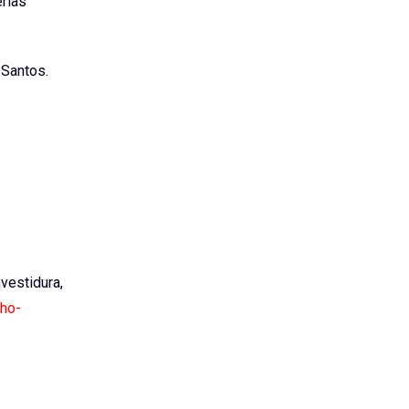
érias
 Santos.
nvestidura,
cho-