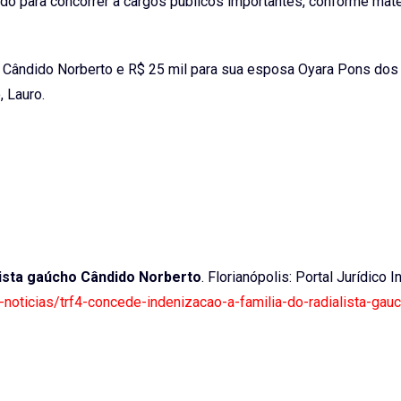
tado para concorrer a cargos públicos importantes, conforme mat
a Cândido Norberto e R$ 25 mil para sua esposa Oyara Pons dos
, Lauro.
lista gaúcho Cândido Norberto
. Florianópolis: Portal Jurídico I
f4-noticias/trf4-concede-indenizacao-a-familia-do-radialista-gau