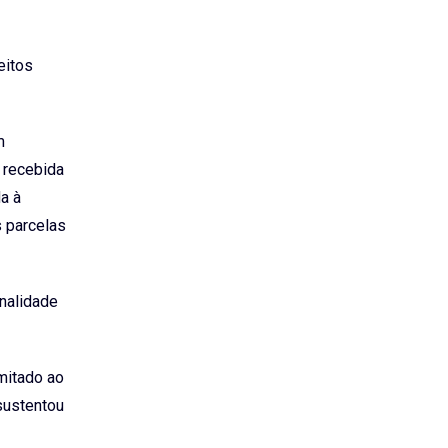
eitos
m
o recebida
a à
s parcelas
onalidade
mitado ao
sustentou