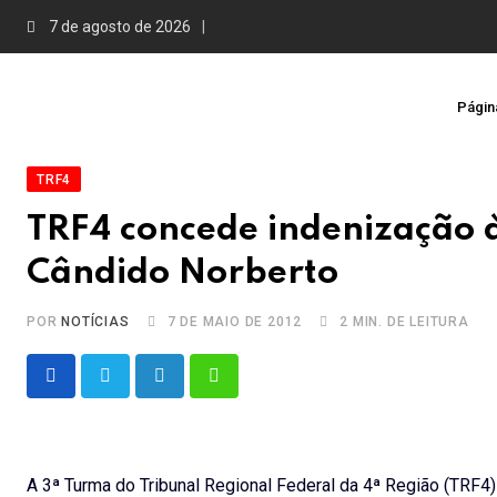
Skip
7 de agosto de 2026
to
content
Página
TRF4
TRF4 concede indenização à
Cândido Norberto
POR
NOTÍCIAS
7 DE MAIO DE 2012
2 MIN. DE LEITURA
LinkedIn
Whatsapp
A 3ª Turma do Tribunal Regional Federal da 4ª Região (TRF4)