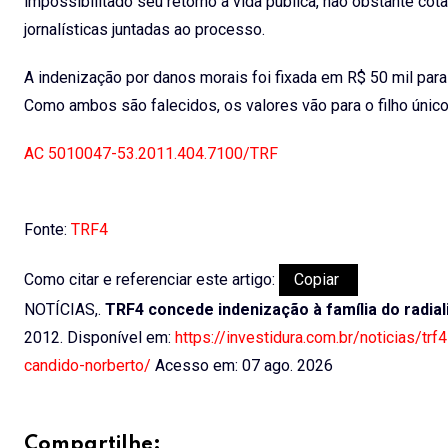
impossibilitado seu retorno à vida pública, não obstante co
jornalísticas juntadas ao processo.
A indenização por danos morais foi fixada em R$ 50 mil par
Como ambos são falecidos, os valores vão para o filho único
AC 5010047-53.2011.404.7100/TRF
Fonte:
TRF4
Como citar e referenciar este artigo:
Copiar
NOTÍCIAS,.
TRF4 concede indenização à família do radia
2012. Disponível em:
https://investidura.com.br/noticias/tr
candido-norberto/
Acesso em: 07 ago. 2026
Compartilhe: