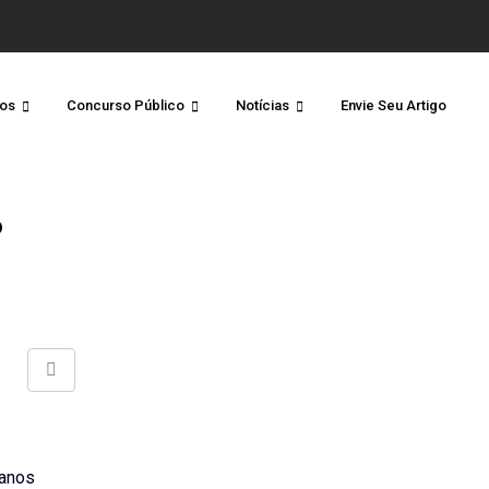
os
Concurso Público
Notícias
Envie Seu Artigo
o
Share
via
Email
danos