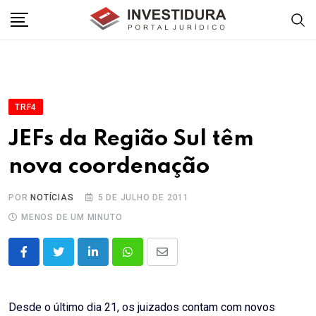
Skip
to
content
TRF4
JEFs da Região Sul têm
nova coordenação
POR
NOTÍCIAS
5 DE JULHO DE 2011
MENOS DE UM MINUTO
LinkedIn
Whatsapp
Share
via
Email
Desde o último dia 21, os juizados contam com novos