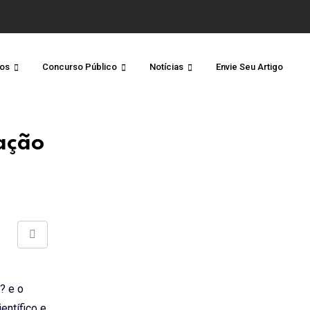
os
Concurso Público
Notícias
Envie Seu Artigo
ação
Share
via
Email
? e o
entífico e