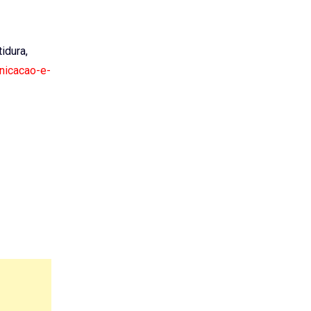
tidura,
unicacao-e-