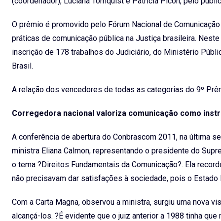
(coordenador), Luciana Tornquist e Patrícia Picon, pelo publi
O prêmio é promovido pelo Fórum Nacional de Comunicação 
práticas de comunicação pública na Justiça brasileira. Nest
inscrição de 178 trabalhos do Judiciário, do Ministério Públ
Brasil.
A relação dos vencedores de todas as categorias do 9º Pr
Corregedora nacional valoriza comunicação como inst
A conferência de abertura do Conbrascom 2011, na última segu
ministra Eliana Calmon, representando o presidente do Supre
o tema ?Direitos Fundamentais da Comunicação?. Ela recordo
não precisavam dar satisfações à sociedade, pois o Estado
Com a Carta Magna, observou a ministra, surgiu uma nova vi
alcançá-los. ?É evidente que o juiz anterior a 1988 tinha q