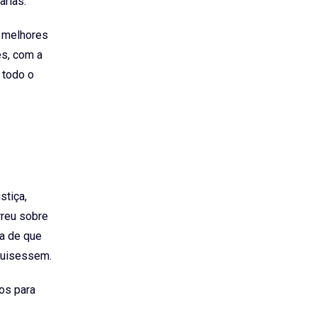
arias.
s melhores
es, com a
 todo o
stiça,
rreu sobre
ia de que
quisessem.
os para