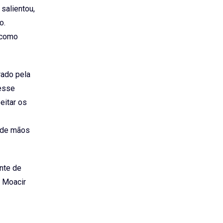
 salientou,
o.
 como
rado pela
Nesse
eitar os
á de mãos
nte de
 Moacir