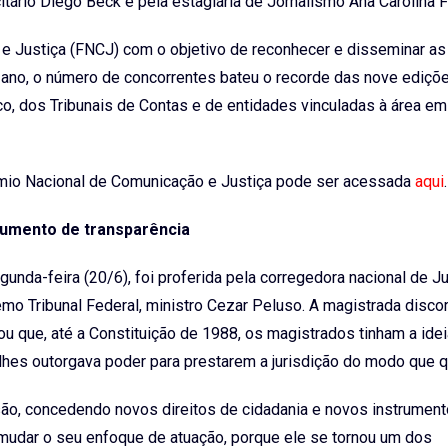
citário Diego Beck e pela estagiária de Jornalismo Ana Carolina F
e Justiça (FNCJ) com o objetivo de reconhecer e disseminar a
e ano, o número de concorrentes bateu o recorde das nove ediçõ
ico, dos Tribunais de Contas e de entidades vinculadas à área em
êmio Nacional de Comunicação e Justiça pode ser acessada
aqui
.
rumento de transparência
nda-feira (20/6), foi proferida pela corregedora nacional de Ju
mo Tribunal Federal, ministro Cezar Peluso. A magistrada disco
u que, até a Constituição de 1988, os magistrados tinham a ide
 lhes outorgava poder para prestarem a jurisdição do modo que 
são, concedendo novos direitos de cidadania e novos instrument
ue mudar o seu enfoque de atuação, porque ele se tornou um dos