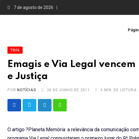
Skip
7 de agosto de 2026
to
content
Página
TRF4
Emagis e Via Legal vencem
e Justiça
POR
NOTÍCIAS
24 DE JUNHO DE 2011
4 MIN. DE LEITURA
LinkedIn
Whatsapp
O artigo ?Planeta Memória: a relevância da comunicação como
programa Via Legal conquistaram o primeiro lugar do 9º Prêm