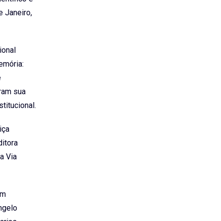
e Janeiro,
ional
emória:
e
ram sua
titucional.
iça
ditora
a Via
am
ngelo