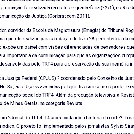
emiação foi realizada na noite de quarta-feira (22/6), no Rio d
Comunicação da Justiça (Conbrascom 2011).
er, servidor da Escola da Magistratura (Emagis) do Tribunal Reg
isa que ele realizou para a redação do livro ?A persistência da m
do expõe um painel com visões diferenciadas de pensadores qu
a a importância da comunicação para que as organizações cump
 desenvolvidas pelo TRF4 para a preservação de sua memória ins
da Justiça Federal (CPJUS) ? coordenado pelo Conselho da Just
No Sul, as edições avaliadas pelo júri tiveram como repórter e e
omunicação social do TRF4. Além da produção televisiva, a Revist
 de Minas Gerais, na categoria Revista.
 com ?Jornal do TRF4: 14 anos contando a história da corte?. For
ódico. O projeto foi implementado pelos jornalistas Sylvio Sira