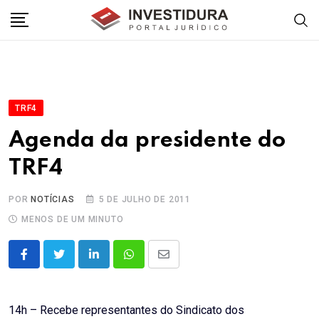
Skip
to
content
TRF4
Agenda da presidente do
TRF4
POR
NOTÍCIAS
5 DE JULHO DE 2011
MENOS DE UM MINUTO
LinkedIn
Whatsapp
Share
via
Email
14h – Recebe representantes do Sindicato dos