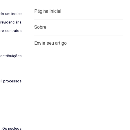
do um índice
evidenciária
re contratos
MENU
Página Inicial
contribuições
Sobre
Envie seu artigo
mil processos
o. Os núcleos