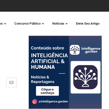
os
Concurso Público
Notícias
Envie Seu Artigo
Share
via
Email