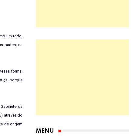
como um todo,
as partes, na
 Dessa forma,
tiça, porque
 Gabinete da
0) através do
te de origem