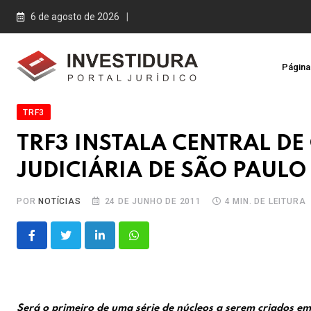
Skip
6 de agosto de 2026
to
content
Página 
TRF3
TRF3 INSTALA CENTRAL D
JUDICIÁRIA DE SÃO PAULO
POR
NOTÍCIAS
24 DE JUNHO DE 2011
4 MIN. DE LEITURA
LinkedIn
Whatsapp
Será o primeiro de uma série de núcleos a serem criados em