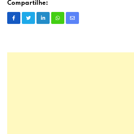
Compartilhe:
LinkedIn
Whatsapp
Share
via
Email