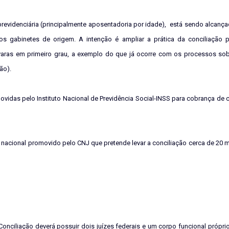
evidenciária (principalmente aposentadoria por idade),
está sendo alcança
gabinetes de origem. A intenção é ampliar a prática da conciliação pr
s varas em primeiro grau, a exemplo do que já ocorre com os processos sob
ão).
vidas pelo Instituto Nacional de Previdência Social-INSS para cobrança de 
o nacional promovido pelo CNJ que pretende levar a conciliação cerca de 20 
onciliação deverá possuir dois juízes federais e um corpo funcional própri