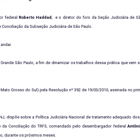
or federal
Roberto
Haddad
,
e o diretor do foro da Seção Judiciária de Sã
 de Conciliação da Subseção Judiciária de São Paulo.
 andar.
a Grande São Paulo, a fim de dinamizar os trabalhos dessa prática que vem
 e Mato Grosso do Sul) pela Resolução nº 392 de 19/03/2010, assinada no pr
J, dispõe sobre a Política Judiciária Nacional de tratamento adequado dos
ete da Conciliação do TRF3, comandado pelo desembargador federal
Antôn
ão, durante os próximos meses.