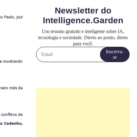
o Paulo, juiz
 se mostrando
imeiro mês da
 conflitos de
io Cedenho,