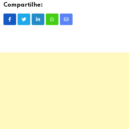
Compartilhe:
LinkedIn
Whatsapp
Share
via
Email