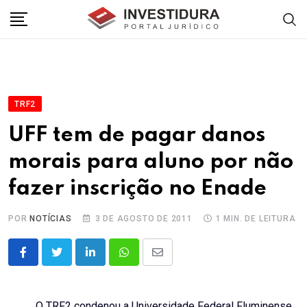
Skip
to
content
TRF2
UFF tem de pagar danos
morais para aluno por não
fazer inscrição no Enade
POR
NOTÍCIAS
3 DE AGOSTO DE 2011
1 MIN. DE LEITURA
LinkedIn
Whatsapp
Share
via
Email
O TRF2 condenou a Universidade Federal Fluminense