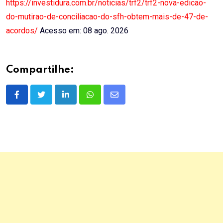
https://investidura.com.br/noticias/trf2/trf2-nova-edicao-
do-mutirao-de-conciliacao-do-sfh-obtem-mais-de-47-de-
acordos/
Acesso em: 08 ago. 2026
Compartilhe:
LinkedIn
Whatsapp
Share
via
Email