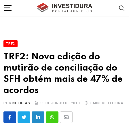
Skip
to
content
TRF2
TRF2: Nova edição do
mutirão de conciliação do
SFH obtém mais de 47% de
acordos
POR
NOTÍCIAS
11 DE JUNHO DE 2013
1 MIN. DE LEITURA
LinkedIn
Whatsapp
Share
via