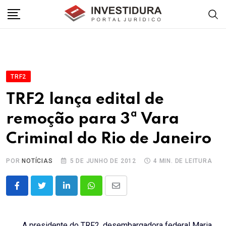
Skip
to
content
TRF2
TRF2 lança edital de
remoção para 3ª Vara
Criminal do Rio de Janeiro
POR
NOTÍCIAS
5 DE JUNHO DE 2012
4 MIN. DE LEITURA
LinkedIn
Whatsapp
Share
via
Email
A presidente do TRF2, desembargadora federal Maria