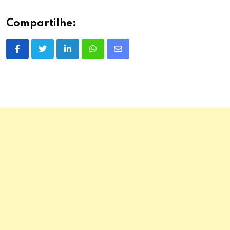
Compartilhe:
LinkedIn
Whatsapp
Share
via
Email