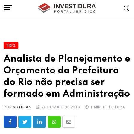
Skip
to
content
TRF2
Analista de Planejamento e
Orçamento da Prefeitura
do Rio não precisa ser
formado em Administração
POR
NOTÍCIAS
24 DE MAIO DE 2013
1 MIN. DE LEITURA
LinkedIn
Whatsapp
Share
via