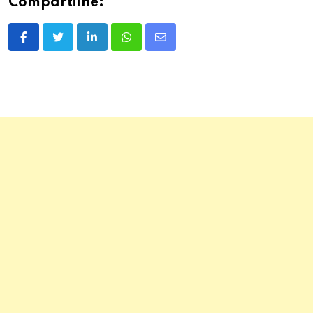
Compartilhe:
LinkedIn
Whatsapp
Share
via
Email