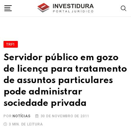
Skip
to
content
TRF1
Servidor público em gozo
de licença para tratamento
de assuntos particulares
pode administrar
sociedade privada
POR
NOTÍCIAS
30 DE NOVEMBRO DE 2011
3 MIN. DE LEITURA