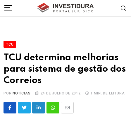
Skip
to
content
TCU
TCU determina melhorias
para sistema de gestão dos
Correios
POR
NOTÍCIAS
24 DE JULHO DE 2012
1 MIN. DE LEITURA
LinkedIn
Whatsapp
Share
via
Email