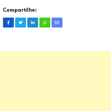
Compartilhe:
LinkedIn
Whatsapp
Share
via
Email