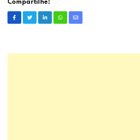
Compartilhe:
LinkedIn
Whatsapp
Share
via
Email