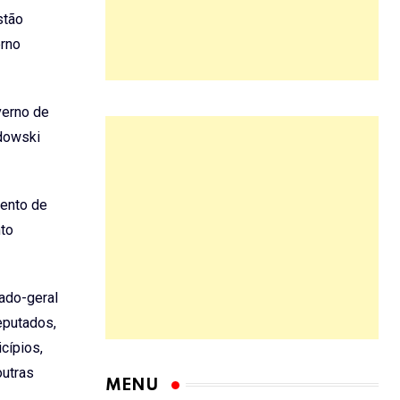
stão
erno
verno de
ndowski
mento de
nto
ado-geral
eputados,
cípios,
outras
MENU