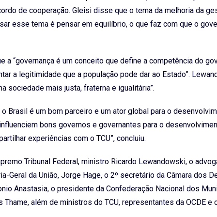
acordo de cooperação. Gleisi disse que o tema da melhoria da ge
nsar esse tema é pensar em equilíbrio, o que faz com que o gov
que a “governança é um conceito que define a competência do go
tar a legitimidade que a população pode dar ao Estado”. Lewa
sociedade mais justa, fraterna e igualitária”.
 o Brasil é um bom parceiro e um ator global para o desenvolvi
 influenciem bons governos e governantes para o desenvolvime
artilhar experiências com o TCU”, concluiu.
premo Tribunal Federal, ministro Ricardo Lewandowski, o advog
ria-Geral da União, Jorge Hage, o 2º secretário da Câmara dos D
nio Anastasia, o presidente da Confederação Nacional dos Muni
s Thame, além de ministros do TCU, representantes da OCDE e 