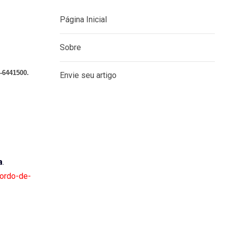
Página Inicial
Sobre
-6441500.
Envie seu artigo
a
.
cordo-de-