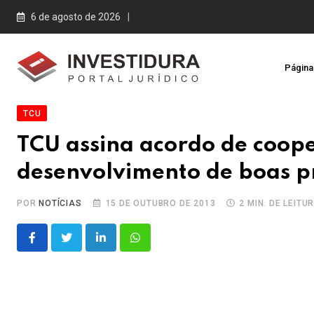
Skip
6 de agosto de 2026
to
content
Página 
TCU
TCU assina acordo de coop
desenvolvimento de boas p
POR
NOTÍCIAS
15 DE OUTUBRO DE 2013
2 MIN. DE LEITU
LinkedIn
Whatsapp