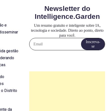
ão e
 disseminar
lida gestão
iderando
cas.
ido
res
o Distrito
ente da