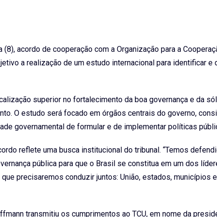
ira (8), acordo de cooperação com a Organização para a Cooperaç
vo a realização de um estudo internacional para identificar e
iscalização superior no fortalecimento da boa governança e da só
ento. O estudo será focado em órgãos centrais do governo, cons
ade governamental de formular e de implementar políticas públi
rdo reflete uma busca institucional do tribunal. “Temos defend
vernança pública para que o Brasil se constitua em um dos líde
ue precisaremos conduzir juntos: União, estados, municípios e 
i Hoffmann transmitiu os cumprimentos ao TCU, em nome da presid