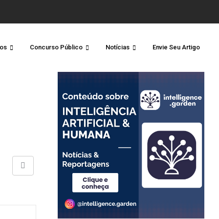
os
Concurso Público
Notícias
Envie Seu Artigo
Share
via
Email