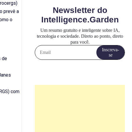
rocergs)
ão prevê a
como o
s de
 Janes
PERGS) com