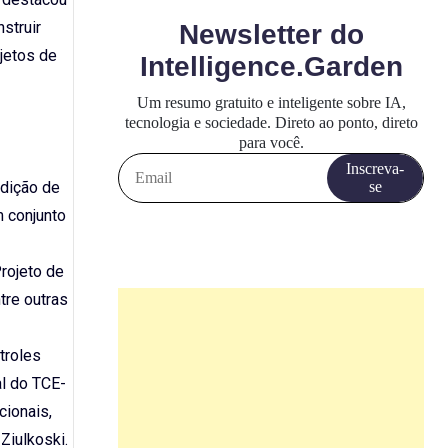
struir
jetos de
adição de
 conjunto
rojeto de
tre outras
troles
al do TCE-
cionais,
Ziulkoski.