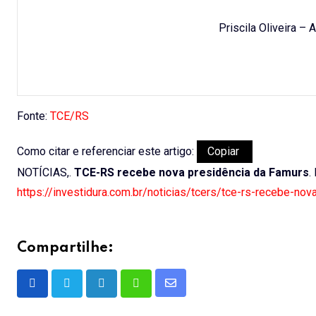
Priscila Oliveira –
Fonte:
TCE/RS
Como citar e referenciar este artigo:
Copiar
NOTÍCIAS,.
TCE-RS recebe nova presidência da Famurs
.
https://investidura.com.br/noticias/tcers/tce-rs-recebe-no
Compartilhe:
Share
LinkedIn
Whatsapp
via