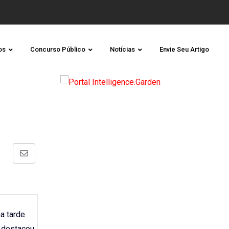
os
Concurso Público
Notícias
Envie Seu Artigo
Share
via
Email
a tarde
o destacou