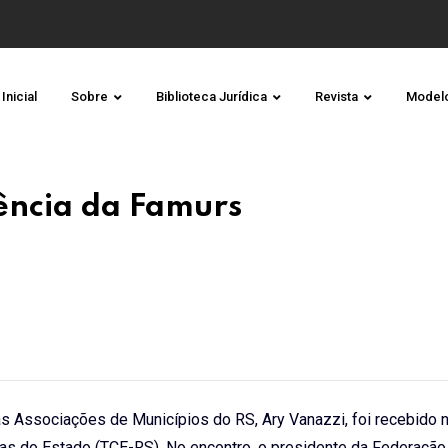
Inicial
Sobre
Biblioteca Jurídica
Revista
Model
ência da Famurs
s Associações de Municípios do RS, Ary Vanazzi, foi recebido n
ntas do Estado (TCE-RS). No encontro, o presidente da Federaçã