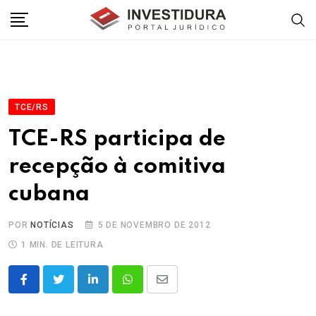
Skip
to
content
TCE/RS
TCE-RS participa de
recepção à comitiva
cubana
POR
NOTÍCIAS
5 DE NOVEMBRO DE 2012
1 MIN. DE LEITURA
LinkedIn
Whatsapp
Share
via