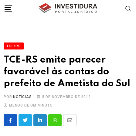
Skip
to
content
TCE/RS
TCE-RS emite parecer
favorável às contas do
prefeito de Ametista do Sul
POR
NOTÍCIAS
5 DE NOVEMBRO DE 2012
MENOS DE UM MINUTO
LinkedIn
Whatsapp
Share
via