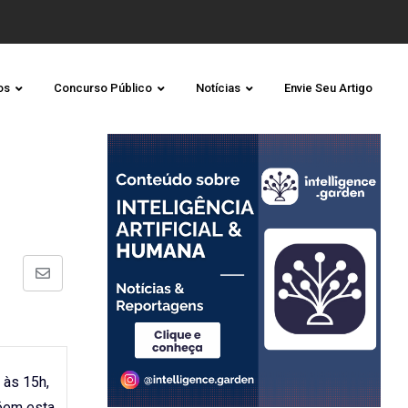
os
Concurso Público
Notícias
Envie Seu Artigo
Share
via
Email
 às 15h,
õem esta