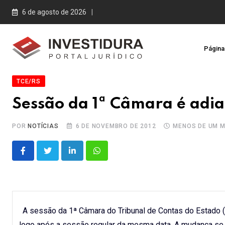
Skip
6 de agosto de 2026
to
content
Página 
TCE/RS
Sessão da 1ª Câmara é adi
POR
NOTÍCIAS
6 DE NOVEMBRO DE 2012
MENOS DE UM M
LinkedIn
Whatsapp
A sessão da 1ª Câmara do Tribunal de Contas do Estado (T
logo após a sessão regular da mesma data. A mudança s