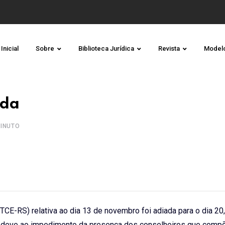
Inicial
Sobre
Biblioteca Jurídica
Revista
Model
ada
INUTO
CE-RS) relativa ao dia 13 de novembro foi adiada para o dia 20,
e deve ao impedimento da presença dos conselheiros que comp