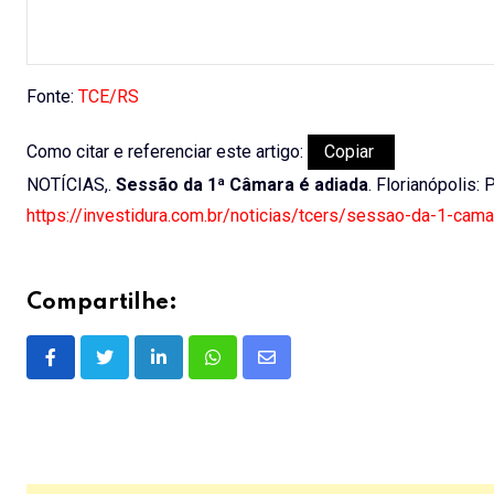
Fonte:
TCE/RS
Como citar e referenciar este artigo:
Copiar
NOTÍCIAS,.
Sessão da 1ª Câmara é adiada
. Florianópolis:
https://investidura.com.br/noticias/tcers/sessao-da-1-cama
Compartilhe:
LinkedIn
Whatsapp
Share
via
Email