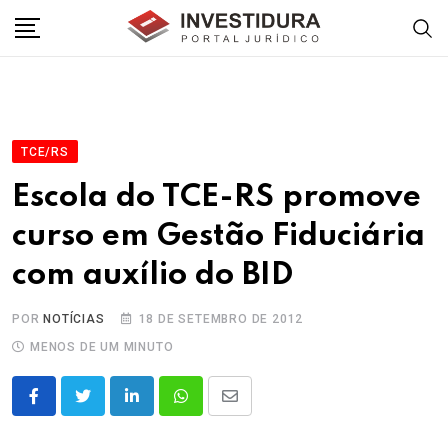
Skip
to
content
TCE/RS
Escola do TCE-RS promove
curso em Gestão Fiduciária
com auxílio do BID
POR
NOTÍCIAS
18 DE SETEMBRO DE 2012
MENOS DE UM MINUTO
LinkedIn
Whatsapp
Share
via