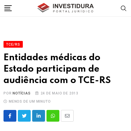
Skip
to
content
TCE/RS
Entidades médicas do
Estado participam de
audiência com o TCE-RS
POR
NOTÍCIAS
24 DE MAIO DE 2013
MENOS DE UM MINUTO
LinkedIn
Whatsapp
Share
via