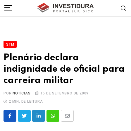
Skip
to
content
STM
Plenário declara
indignidade de oficial para
carreira militar
POR
NOTÍCIAS
15 DE SETEMBRO DE 2009
2 MIN. DE LEITURA
LinkedIn
Whatsapp
Share
via