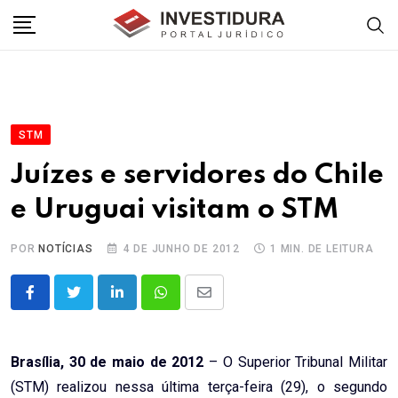
Skip
to
content
STM
Juízes e servidores do Chile
e Uruguai visitam o STM
POR
NOTÍCIAS
4 DE JUNHO DE 2012
1 MIN. DE LEITURA
LinkedIn
Whatsapp
Share
via
Email
Brasília, 30 de maio de 2012
– O Superior Tribunal Militar
(STM) realizou nessa última terça-feira (29), o segundo