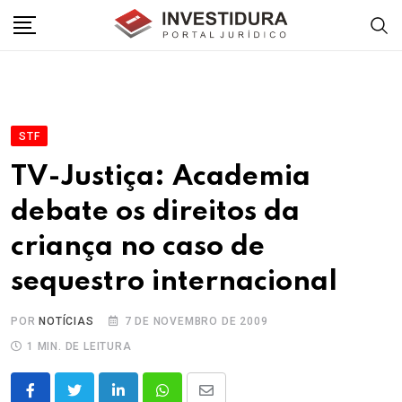
Skip
to
content
STF
TV-Justiça: Academia
debate os direitos da
criança no caso de
sequestro internacional
POR
NOTÍCIAS
7 DE NOVEMBRO DE 2009
1 MIN. DE LEITURA
LinkedIn
Whatsapp
Share