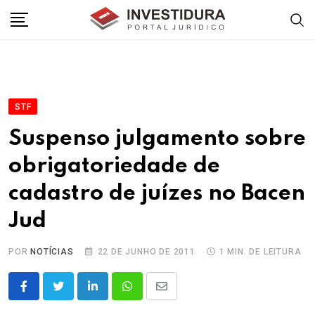
Skip
to
content
STF
Suspenso julgamento sobre
obrigatoriedade de
cadastro de juízes no Bacen
Jud
POR
NOTÍCIAS
22 DE JUNHO DE 2011
1 MIN. DE LEITURA
LinkedIn
Whatsapp
Share
via