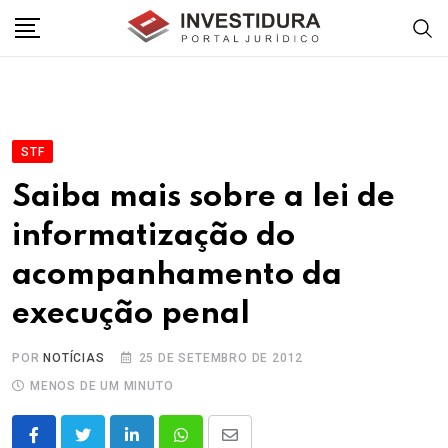
Skip
to
content
STF
Saiba mais sobre a lei de
informatização do
acompanhamento da
execução penal
POR
NOTÍCIAS
25 DE SETEMBRO DE 2012
MENOS DE UM MINUTO
LinkedIn
Whatsapp
Share