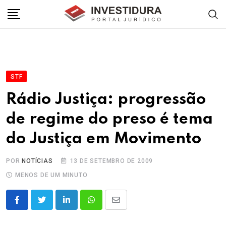
Skip
to
content
STF
Rádio Justiça: progressão
de regime do preso é tema
do Justiça em Movimento
POR
NOTÍCIAS
13 DE SETEMBRO DE 2009
MENOS DE UM MINUTO
LinkedIn
Whatsapp
Share
via