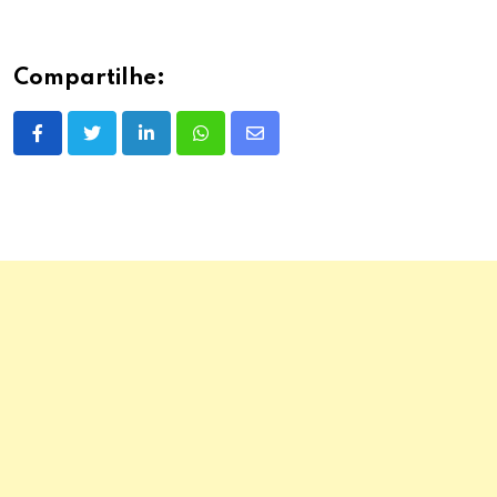
Compartilhe:
LinkedIn
Whatsapp
Share
via
Email