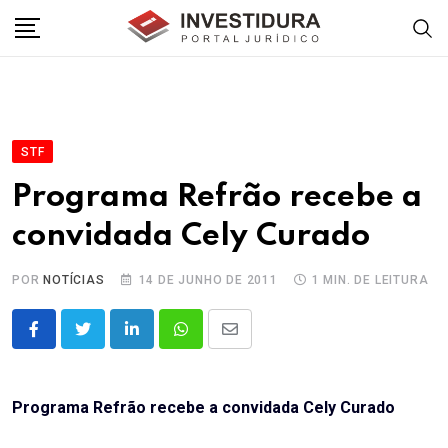
Skip
to
content
STF
Programa Refrão recebe a
convidada Cely Curado
POR
NOTÍCIAS
14 DE JUNHO DE 2011
1 MIN. DE LEITURA
LinkedIn
Whatsapp
Share
via
Email
Programa Refrão recebe a convidada Cely Curado