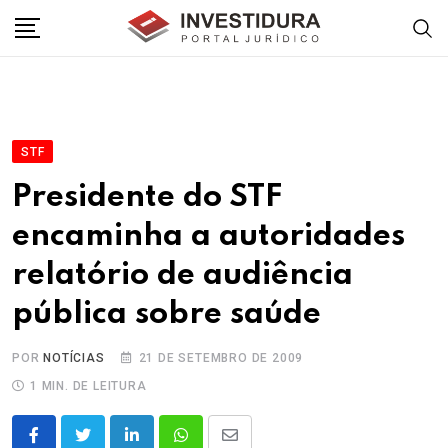
Skip
to
content
STF
Presidente do STF
encaminha a autoridades
relatório de audiência
pública sobre saúde
POR
NOTÍCIAS
21 DE SETEMBRO DE 2009
1 MIN. DE LEITURA
LinkedIn
Whatsapp
Share