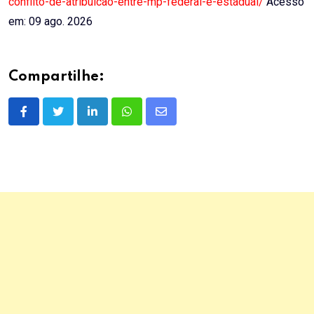
conflito-de-atribuicao-entre-mp-federal-e-estadual/
Acesso
em: 09 ago. 2026
Compartilhe:
LinkedIn
Whatsapp
Share
via
Email