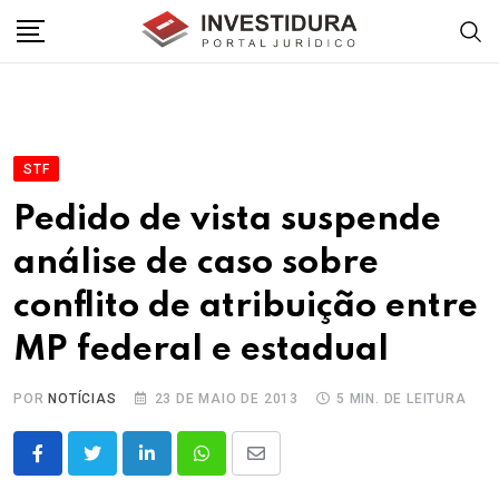
Skip
to
content
STF
Pedido de vista suspende
análise de caso sobre
conflito de atribuição entre
MP federal e estadual
POR
NOTÍCIAS
23 DE MAIO DE 2013
5 MIN. DE LEITURA
LinkedIn
Whatsapp
Share
via