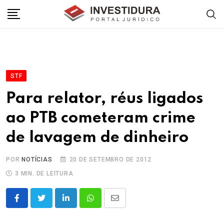
Skip
to
content
STF
Para relator, réus ligados
ao PTB cometeram crime
de lavagem de dinheiro
POR
NOTÍCIAS
20 DE SETEMBRO DE 2012
3 MIN. DE LEITURA
LinkedIn
Whatsapp
Share
via