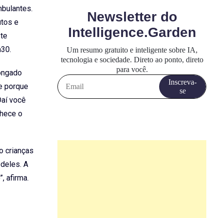
mbulantes.
utos e
ste
h30.
congado
de porque
Daí você
nhece o
o crianças
 deles. A
, afirma.