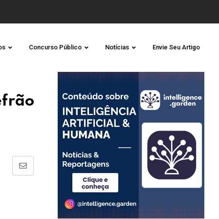
os
Concurso Público
Notícias
Envie Seu Artigo
efrão
Share
via
Email