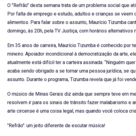
O "Refrão" desta semana trata de um problema social que at
Por falta de emprego e estudo, adultos e crianças se veem 
alimentos. Para falar sobre o assunto, Maurício Tizumba can
domingo, às 20h, pela TV Justiça, com horários alternativos n
Em 35 anos de carreira, Maurício Tizumba é conhecido por te
mineiro. Apoiador incondicional à democratização da arte, e
atualmente está difícil ter a carteira assinada. “Ninguém qu
acaba sendo obrigado a se tornar uma pessoa jurídica, se q
assunto. Durante o programa, Tizumba revela que já foi vend
O músico de Minas Gerais diz ainda que sempre teve em ment
resolvem ir para os sinais de trânsito fazer malabarismo e a
arte circense é uma coisa legal, mas quando você coloca crian
"Refrão": um jeito diferente de escutar música!