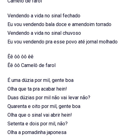
Camelô de farol
Vendendo a vida no sinal fechado
Eu vou vendendo bala doce e amendoim torrado
Vendendo a vida no sinal chuvoso
Eu vou vendendo pra esse povo até jornal molhado
Êê ôô ôô êê
Êê ôô Camelô de farol
É uma dúzia por mil, gente boa
Olha que ta pra acabar hein!
Duas dúzias por mil não vai levar não?
Quarenta e oito por mil, gente boa
Olha que o sinal vai abrir hein!
Setenta e dois por mil, não?
Olha a pomadinha japonesa