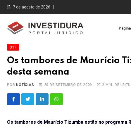
Skip
7 de agosto de 2026
to
content
Página 
STF
Os tambores de Maurício T
desta semana
POR
NOTÍCIAS
20 DE SETEMBRO DE 2009
2 MIN. DE LEIT
LinkedIn
Whatsapp
Os tambores de Maurício Tizumba estão no programa 