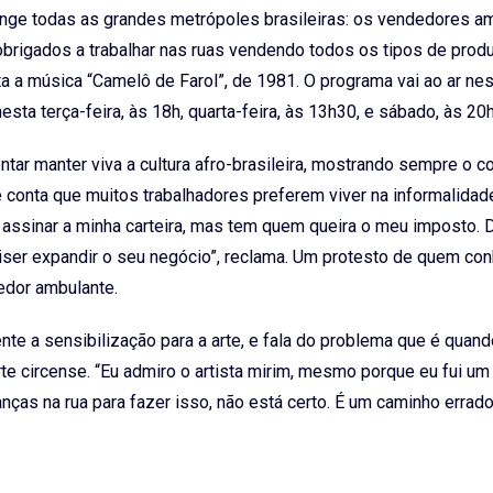
inge todas as grandes metrópoles brasileiras: os vendedores a
obrigados a trabalhar nas ruas vendendo todos os tipos de prod
ta a música “Camelô de Farol”, de 1981. O programa vai ao ar ne
esta terça-feira, às 18h, quarta-feira, às 13h30, e sábado, às 20
ntar manter viva a cultura afro-brasileira, mostrando sempre o 
le conta que muitos trabalhadores preferem viver na informalida
er assinar a minha carteira, mas tem quem queira o meu imposto. 
uiser expandir o seu negócio”, reclama. Um protesto de quem co
edor ambulante.
e a sensibilização para a arte, e fala do problema que é quand
rte circense. “Eu admiro o artista mirim, mesmo porque eu fui um
ças na rua para fazer isso, não está certo. É um caminho errado”