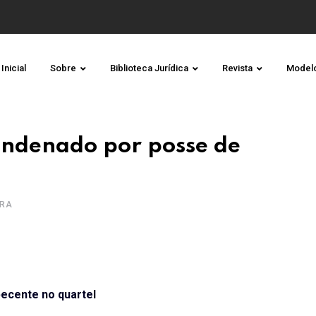
Inicial
Sobre
Biblioteca Jurídica
Revista
Model
ondenado por posse de
URA
pecente no quartel