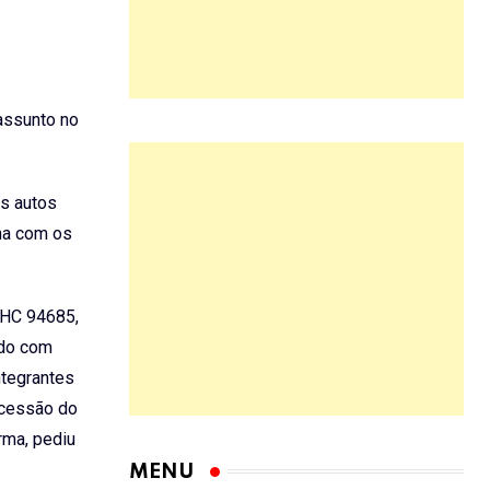
assunto no
os autos
ha com os
 HC 94685,
ado com
ntegrantes
ncessão do
rma, pediu
MENU