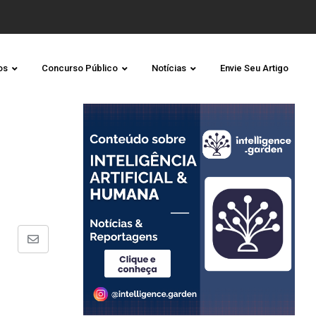
os
Concurso Público
Notícias
Envie Seu Artigo
Share
via
Email