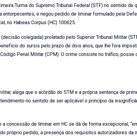
imeira Turma do Supremo Tribunal Federal (STF) no sentido de 
s a entorpecentes, e negou pedido de liminar formulado pela Def
cal, no Habeas Corpus (HC) 100625.
 (decisão colegiada) prolatado pelo Superior Tribunal Militar (ST
nefício do sursis pelo prazo de dois anos, que lhe fora impos
o Código Penal Militar (CPM). O crime consiste no tráfico, posse
ilitar, alega que o acórdão do STM e a própria sentença de prim
ntendimento no sentido de ser aplicável o princípio da insignific
e a concessão de liminar em HC se dá de forma excepcional, “
o próprio pedido, a presença dos requisitos autorizadores da m