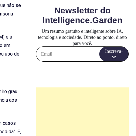
que não se
ensoria
M) e a
to em
 ou uso de
eiro grau
ância aos
em casos
edida”. E,