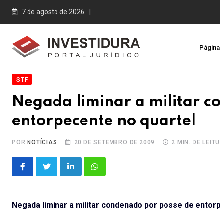
Skip
7 de agosto de 2026
to
content
Página 
STF
Negada liminar a militar c
entorpecente no quartel
POR
NOTÍCIAS
20 DE SETEMBRO DE 2009
2 MIN. DE LEIT
LinkedIn
Whatsapp
Negada liminar a militar condenado por posse de entor