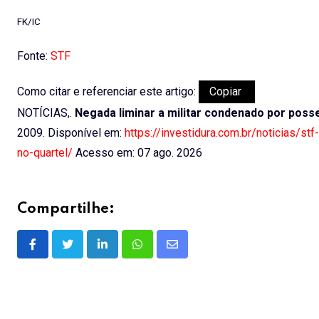
FK/IC
Fonte:
STF
Como citar e referenciar este artigo:
Copiar
NOTÍCIAS,.
Negada liminar a militar condenado por poss
2009. Disponível em:
https://investidura.com.br/noticias/s
no-quartel/
Acesso em: 07 ago. 2026
Compartilhe:
LinkedIn
Whatsapp
Share
via
Email