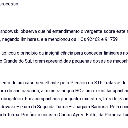
 processo
wandowski observa que há entendimento divergente sobre este 
, negando liminares, ele mencionou os HCs 92462 e 91759.
aplicou o princípio da insignificância para conceder liminares n
o Grande do Sul, foram apreendidas pequenas doses de macon
amento de um caso semelhante pelo Plenário do STF. Trata-se do
tubro do ano passado, a ministra negou HC a um ex-militar apanh
obrigatório. Foi acompanhada por quatro ministros, três deles i
andowski – e um da Segunda Turma – Joaquim Barbosa. Pela co
da Turma. Por fim, o ministro Carlos Ayres Britto, da Primeira Tu