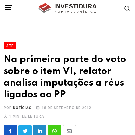
Skip
to
content
STF
Na primeira parte do voto
sobre o item VI, relator
analisa imputações a réus
ligados ao PP
POR
NOTÍCIAS
18 DE SETEMBRO DE 2012
1 MIN. DE LEITURA
LinkedIn
Whatsapp
Share