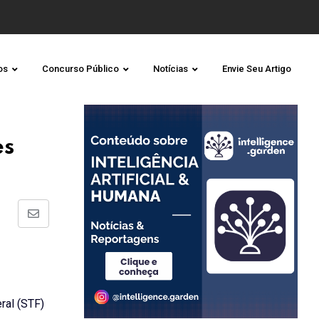
os
Concurso Público
Notícias
Envie Seu Artigo
es
Share
via
Email
ral (STF)