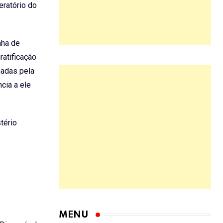
eratório do
nha de
ratificação
nadas pela
cia a ele
tério
MENU