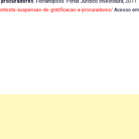
a procuradores
. Florianópolis: Portal Jurídico Investidura, 2011
-contesta-suspensao-de-gratificacao-a-procuradores/
Acesso em: