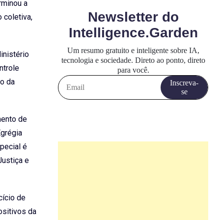
rminou a
 coletiva,
inistério
ntrole
to da
mento de
Egrégia
pecial é
ustiça e
cício de
ositivos da