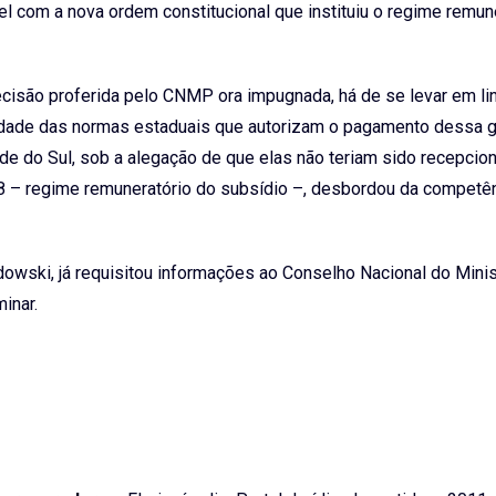
l com a nova ordem constitucional que instituiu o regime remun
ecisão proferida pelo CNMP ora impugnada, há de se levar em li
alidade das normas estaduais que autorizam o pagamento dessa g
de do Sul, sob a alegação de que elas não teriam sido recepcio
8 – regime remuneratório do subsídio –, desbordou da competên
owski, já requisitou informações ao Conselho Nacional do Minis
inar.