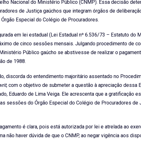
elho Nacional do Ministério Público (CNMP). Essa decisão dete
radores de Justiça gaúchos que integram órgãos de deliberação
 Órgão Especial do Colégio de Procuradores.
rada em lei estadual (Lei Estadual nº 6.536/73 – Estatuto do M
máximo de cinco sessões mensais. Julgando procedimento de co
 Ministério Público gaúcho se abstivesse de realizar o pagamen
ção de 1988.
udo, discorda do entendimento majoritário assentado no Procedi
writ
, com o objetivo de submeter a questão à apreciação dessa 
ado, Eduardo de Lima Veiga. Ele acrescenta que a gratificação es
das sessões do Órgão Especial do Colégio de Procuradores de J
gamento é clara, pois está autorizada por lei e atrelada ao exer
afirma não haver dúvida de que o CNMP, ao negar vigência aos disp