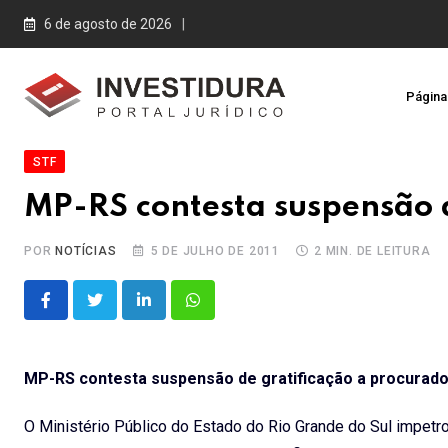
Skip
6 de agosto de 2026
to
content
Página 
STF
MP-RS contesta suspensão d
POR
NOTÍCIAS
5 DE JULHO DE 2011
2 MIN. DE LEITURA
LinkedIn
Whatsapp
MP-RS contesta suspensão de gratificação a procurad
O Ministério Público do Estado do Rio Grande do Sul impet