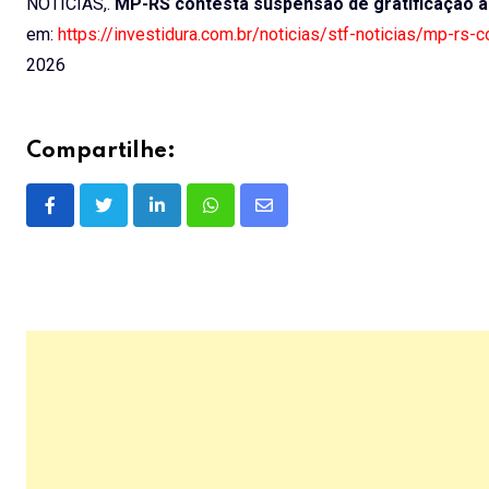
NOTÍCIAS,.
MP-RS contesta suspensão de gratificação 
em:
https://investidura.com.br/noticias/stf-noticias/mp-rs
2026
Compartilhe:
LinkedIn
Whatsapp
Share
via
Email