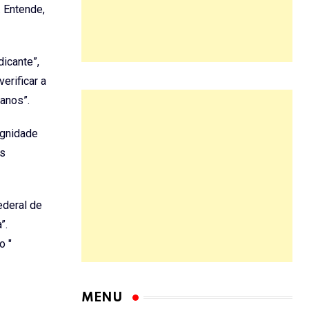
. Entende,
dicante”,
erificar a
anos”.
ignidade
os
ederal de
”.
o "