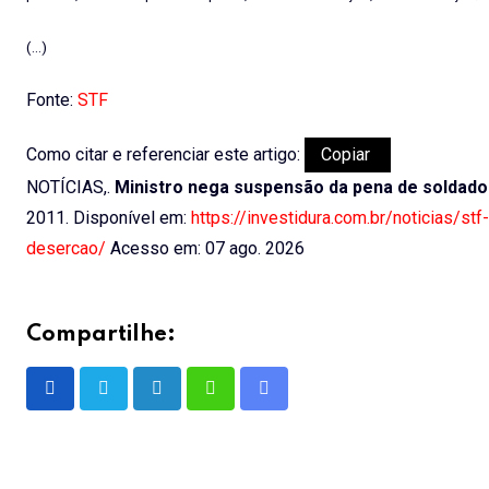
(…)
Fonte:
STF
Como citar e referenciar este artigo:
Copiar
NOTÍCIAS,.
Ministro nega suspensão da pena de soldad
2011. Disponível em:
https://investidura.com.br/noticias/
desercao/
Acesso em: 07 ago. 2026
Compartilhe:
LinkedIn
Whatsapp
Share
via
Email