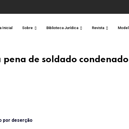
 Inicial
Sobre
Biblioteca Jurídica
Revista
Model
a pena de soldado condenado
o por deserção