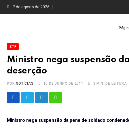
Skip
7 de agosto de 2026
to
content
Página
STF
Ministro nega suspensão d
deserção
POR
NOTÍCIAS
10 DE JUNHO DE 2011
3 MIN. DE LEITURA
LinkedIn
Whatsapp
Ministro nega suspensão da pena de soldado condenad