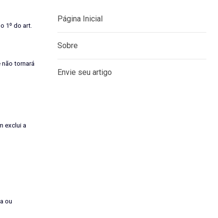
o 1º do art.
MENU
 não tornará
Página Inicial
Sobre
 exclui a
Envie seu artigo
ia ou