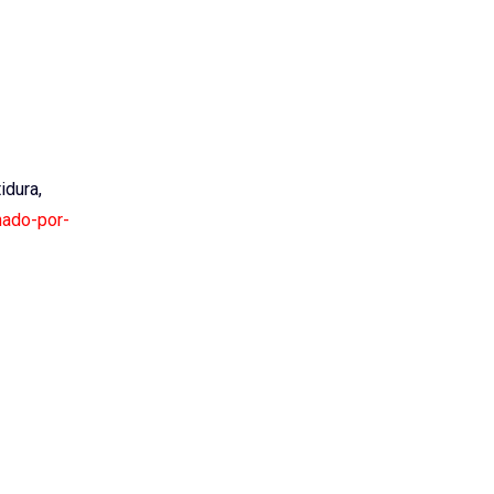
idura,
nado-por-