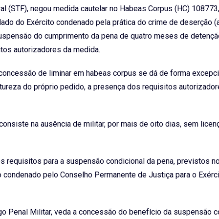
al (STF), negou medida cautelar no Habeas Corpus (HC) 108773,
ado do Exército condenado pela prática do crime de deserção (
 a suspensão do cumprimento da pena de quatro meses de detenç
sitos autorizadores da medida.
 concessão de liminar em habeas corpus se dá de forma excepc
ureza do próprio pedido, a presença dos requisitos autorizador
onsiste na ausência de militar, por mais de oito dias, sem licen
 requisitos para a suspensão condicional da pena, previstos no
o condenado pelo Conselho Permanente de Justiça para o Exérci
go Penal Militar, veda a concessão do benefício da suspensão c