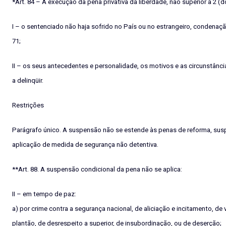
*Art. 84 – A execução da pena privativa da liberdade, não superior a 2 (
I – o sentenciado não haja sofrido no País ou no estrangeiro, condenação 
71;
II – os seus antecedentes e personalidade, os motivos e as circunstânc
a delinqüir.
Restrições
Parágrafo único. A suspensão não se estende às penas de reforma, susp
aplicação de medida de segurança não detentiva.
**Art. 88. A suspensão condicional da pena não se aplica:
II – em tempo de paz:
a) por crime contra a segurança nacional, de aliciação e incitamento, de vi
plantão, de desrespeito a superior, de insubordinação, ou de deserção;