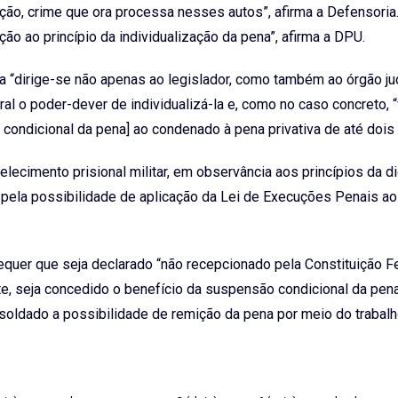
rção, crime que ora processa nesses autos”, afirma a Defensoria
lação ao princípio da individualização da pena”, afirma a DPU.
na “dirige-se não apenas ao legislador, como também ao órgão ju
ral o poder-dever de individualizá-la e, como no caso concreto, “v
condicional da pena] ao condenado à pena privativa de até dois 
lecimento prisional militar, em observância aos princípios da d
pela possibilidade de aplicação da Lei de Execuções Penais a
requer que seja declarado “não recepcionado pela Constituição F
uinte, seja concedido o benefício da suspensão condicional da pena
soldado a possibilidade de remição da pena por meio do trabalh