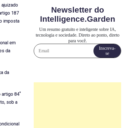
 ajuizado
artigo 187
ão imposta
ional em
es da
ça da
*
 artigo 84
to, sob a
ondicional