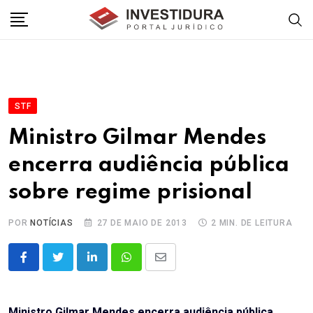
Skip
to
content
STF
Ministro Gilmar Mendes
encerra audiência pública
sobre regime prisional
POR
NOTÍCIAS
27 DE MAIO DE 2013
2 MIN. DE LEITURA
LinkedIn
Whatsapp
Share
via
Email
Ministro Gilmar Mendes encerra audiência pública