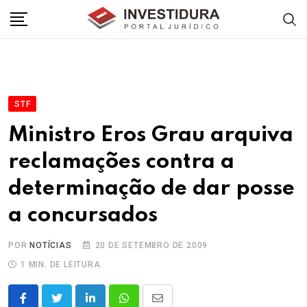
Skip
to
content
STF
Ministro Eros Grau arquiva
reclamações contra a
determinação de dar posse
a concursados
POR
NOTÍCIAS
20 DE SETEMBRO DE 2009
1 MIN. DE LEITURA
LinkedIn
Whatsapp
Share