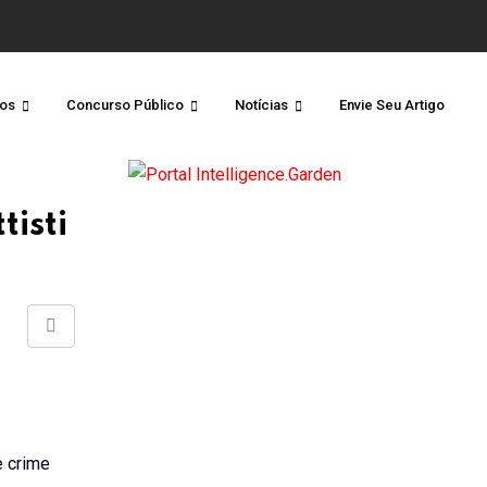
os
Concurso Público
Notícias
Envie Seu Artigo
tisti
Share
via
Email
e crime