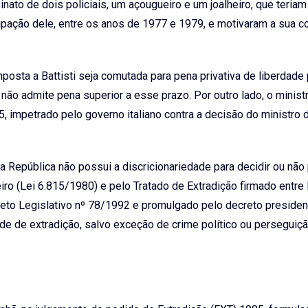
to de dois policiais, um açougueiro e um joalheiro, que teriam
cipação dele, entre os anos de 1977 e 1979, e motivaram a sua 
posta a Battisti seja comutada para pena privativa de liberdade 
a não admite pena superior a esse prazo. Por outro lado, o minist
impetrado pelo governo italiano contra a decisão do ministro d
a República não possui a discricionariedade para decidir ou não
iro (Lei 6.815/1980) e pelo Tratado de Extradição firmado entre 
eto Legislativo nº 78/1992 e promulgado pelo decreto presidenc
de de extradição, salvo exceção de crime político ou perseguiçã