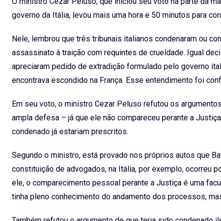
O ministro Cezar Peluso, que iniciou seu voto na parte da m
governo da Itália, levou mais uma hora e 50 minutos para concl
Nele, lembrou que três tribunais italianos condenaram ou co
assassinato à traição com requintes de crueldade. Igual dec
apreciaram pedido de extradição formulado pelo governo ital
encontrava escondido na França. Esse entendimento foi conf
Em seu voto, o ministro Cezar Peluso refutou os argumentos d
ampla defesa – já que ele não compareceu perante a Justiça 
condenado já estariam prescritos.
Segundo o ministro, está provado nos próprios autos que Bat
constituição de advogados, na Itália, por exemplo, ocorreu
ele, o comparecimento pessoal perante a Justiça é uma faculd
tinha pleno conhecimento do andamento dos processos, mas
Também refutou o argumento de que teria sido condenado ilegi