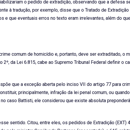
viabilizariam o pedido de extradição, observando que a defesa s
ente à tradução, por exemplo, disse que o Tratado de Extradição 
s e que eventuais erros no texto eram irrelevantes, além do qu
.
rime comum de homicídio e, portanto, deve ser extraditado, o m
 2º, da Lei 6.815, cabe ao Supremo Tribunal Federal definir o ca
dispõe que a exceção aberta pelo inciso VII do artigo 77 para cr
onstituir, principalmente, infração da lei penal comum, ou quando
E, no caso Battisti, ele considerou que existe absoluta preponder
sse sentido. Citou, entre eles, os pedidos de Extradição (EXT) 