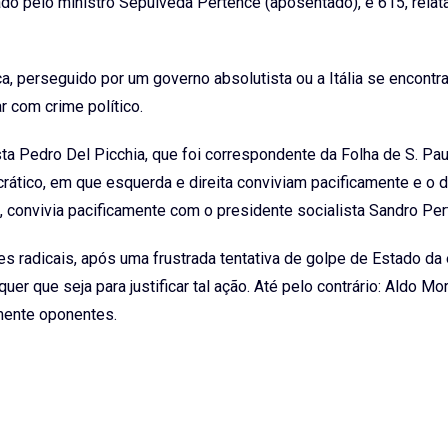
tado pelo ministro Sepúlveda Pertence (aposentado), e 615, relat
ca, perseguido por um governo absolutista ou a Itália se encont
r com crime político.
ta Pedro Del Picchia, que foi correspondente da Folha de S. Paul
crático, em que esquerda e direita conviviam pacificamente e o
onvivia pacificamente com o presidente socialista Sandro Pert
ões radicais, após uma frustrada tentativa de golpe de Estado da
er que seja para justificar tal ação. Até pelo contrário: Aldo Mo
amente oponentes.