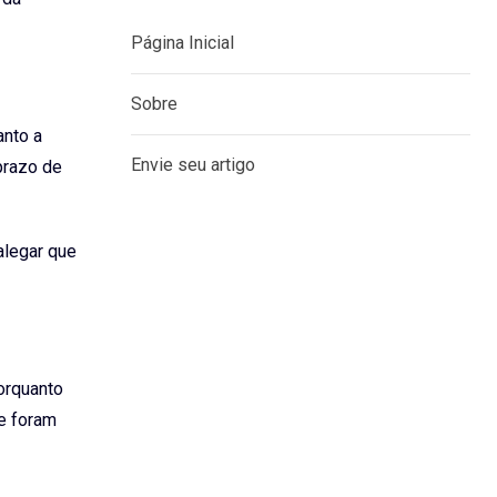
MENU
anto a
prazo de
Página Inicial
Sobre
alegar que
Envie seu artigo
orquanto
le foram