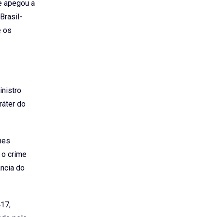
e apegou a
Brasil-
e os
inistro
ráter do
imes
 o crime
ância do
417,