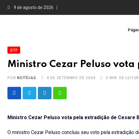
Skip
9 de agosto de 2026
to
content
Página
STF
Ministro Cezar Peluso vota 
POR
NOTÍCIAS
8 DE SETEMBRO DE 2009
5 MIN. DE LEITU
LinkedIn
Whatsapp
Ministro Cezar Peluso vota pela extradição de Cesare Ba
O ministro Cezar Peluso concluiu seu voto pela extradição do 