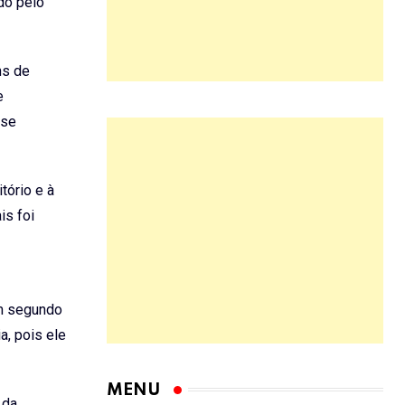
do pelo
ns de
e
 se
tório e à
is foi
ém segundo
a, pois ele
 da