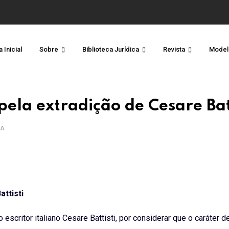
 Inicial
Sobre
Biblioteca Jurídica
Revista
Model
pela extradição de Cesare Bat
RA
ttisti
escritor italiano Cesare Battisti, por considerar que o caráter d