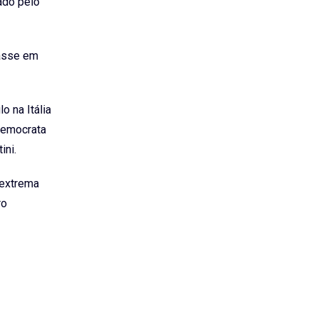
ado pelo
rasse em
o na Itália
 democrata
ini.
 extrema
ro