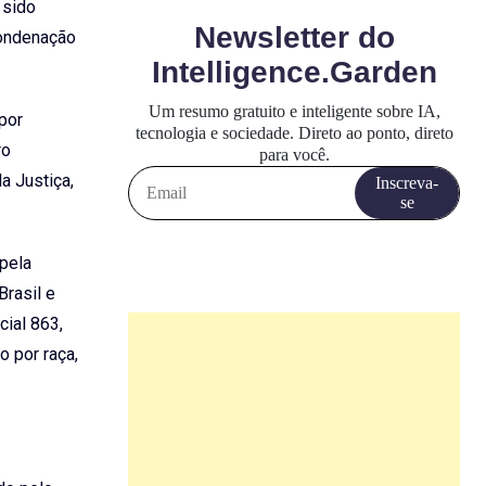
 sido
condenação
por
ro
a Justiça,
 pela
Brasil e
ial 863,
o por raça,