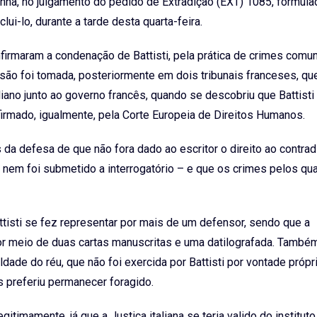
anhã, no julgamento do pedido de Extradição (EXT) 1085, formula
ui-lo, durante a tarde desta quarta-feira.
nfirmaram a condenação de Battisti, pela prática de crimes comu
isão foi tomada, posteriormente em dois tribunais franceses, qu
iano junto ao governo francês, quando se descobriu que Battisti
irmado, igualmente, pela Corte Europeia de Direitos Humanos.
a defesa de que não fora dado ao escritor o direito ao contradi
nem foi submetido a interrogatório – e que os crimes pelos qua
tisti se fez representar por mais de um defensor, sendo que a
 por meio de duas cartas manuscritas e uma datilografada. Tamb
ade do réu, que não foi exercida por Battisti por vontade própri
 preferiu permanecer foragido.
timamente, já que a Justiça italiana se teria valido do instituto