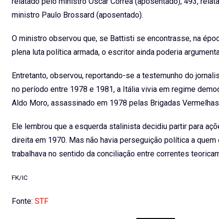
relatado pelo ministro Oscar Correa (aposentado), 493, rela
ministro Paulo Brossard (aposentado).
O ministro observou que, se Battisti se encontrasse, na épo
plena luta política armada, o escritor ainda poderia argumenta
Entretanto, observou, reportando-se a testemunho do jornalis
no período entre 1978 e 1981, a Itália vivia em regime demo
Aldo Moro, assassinado em 1978 pelas Brigadas Vermelhas, c
Ele lembrou que a esquerda stalinista decidiu partir para aç
direita em 1970. Mas não havia perseguição política a quem qu
trabalhava no sentido da conciliação entre correntes teoric
FK/IC
Fonte:
STF