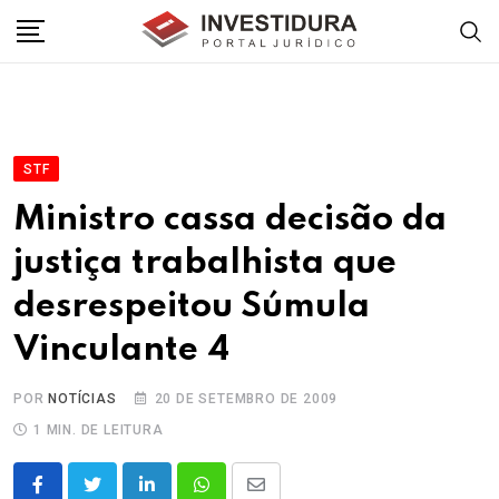
Skip
to
content
STF
Ministro cassa decisão da
justiça trabalhista que
desrespeitou Súmula
Vinculante 4
POR
NOTÍCIAS
20 DE SETEMBRO DE 2009
1 MIN. DE LEITURA
LinkedIn
Whatsapp
Share