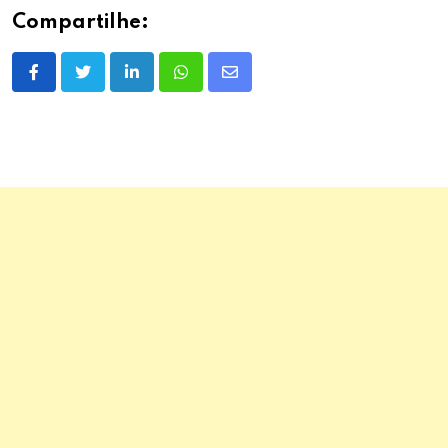
Compartilhe:
LinkedIn
Whatsapp
Share
via
Email