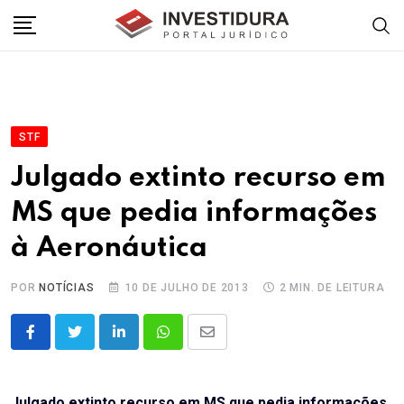
Skip
to
content
STF
Julgado extinto recurso em
MS que pedia informações
à Aeronáutica
POR
NOTÍCIAS
10 DE JULHO DE 2013
2 MIN. DE LEITURA
LinkedIn
Whatsapp
Share
via
Email
Julgado extinto recurso em MS que pedia informações