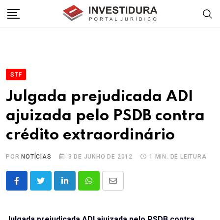
Skip
to
content
STF
Julgada prejudicada ADI
ajuizada pelo PSDB contra
crédito extraordinário
POR
NOTÍCIAS
3 DE JUNHO DE 2012
1 MIN. DE LEITURA
LinkedIn
Whatsapp
Share
via
Email
Julgada prejudicada ADI ajuizada pelo PSDB contra