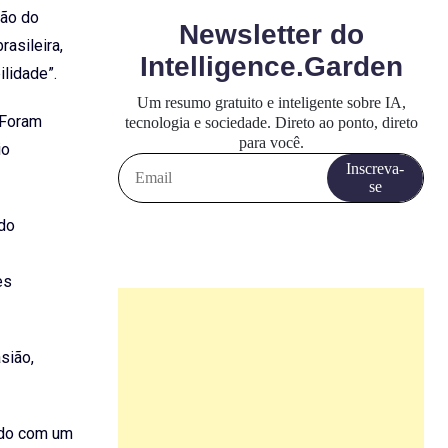
ção do
rasileira,
ilidade”.
 Foram
io
ndo
es
sião,
ado com um