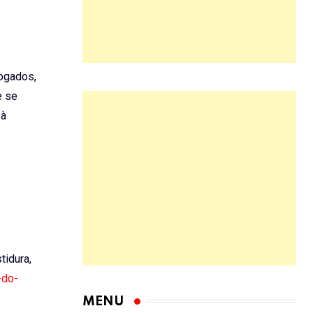
vogados,
e se
 à
tidura,
-do-
MENU