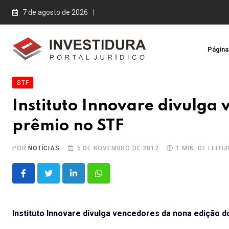
Skip
7 de agosto de 2026
to
content
Página 
STF
Instituto Innovare divulga
prêmio no STF
POR
NOTÍCIAS
5 DE NOVEMBRO DE 2012
1 MIN. DE LEITU
LinkedIn
Whatsapp
Instituto Innovare divulga vencedores da nona edição 