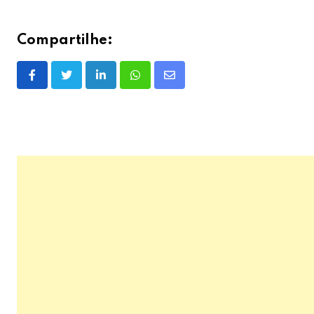
Compartilhe:
LinkedIn
Whatsapp
Share
via
Email