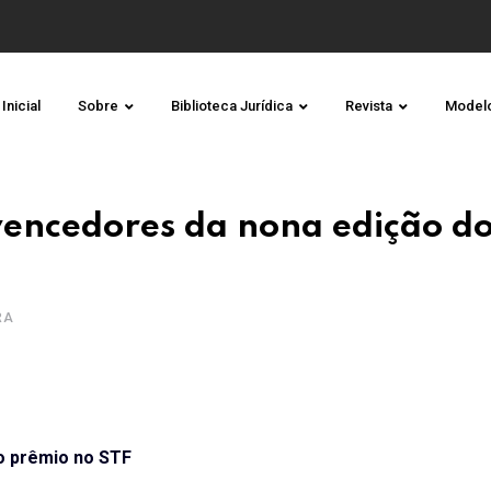
Inicial
Sobre
Biblioteca Jurídica
Revista
Model
 vencedores da nona edição d
RA
do prêmio no STF