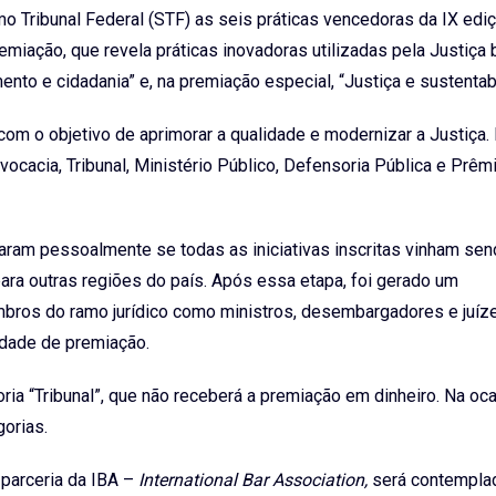
mo Tribunal Federal (STF) as seis práticas vencedoras da IX edi
remiação, que revela práticas inovadoras utilizadas pela Justiça b
ento e cidadania” e, na premiação especial, “Justiça e sustentab
 com o objetivo de aprimorar a qualidade e modernizar a Justiça.
vocacia, Tribunal, Ministério Público, Defensoria Pública e Prêm
iaram pessoalmente se todas as iniciativas inscritas vinham se
para outras regiões do país. Após essa etapa, foi gerado um
mbros do ramo jurídico como ministros, desembargadores e juíz
nidade de premiação.
ria “Tribunal”, que não receberá a premiação em dinheiro. Na oca
orias.
 parceria da IBA –
International Bar Association,
será contempl