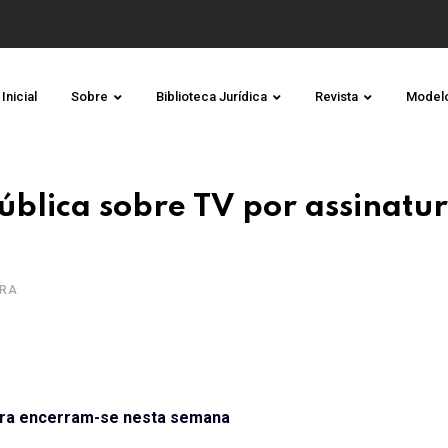
Inicial
Sobre
Biblioteca Jurídica
Revista
Model
ública sobre TV por assinatu
URA
tura encerram-se nesta semana