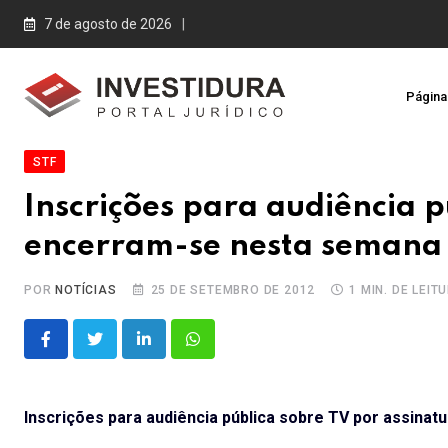
Skip
7 de agosto de 2026
to
content
Página 
STF
Inscrições para audiência p
encerram-se nesta semana
POR
NOTÍCIAS
25 DE SETEMBRO DE 2012
1 MIN. DE LEIT
LinkedIn
Whatsapp
Inscrições para audiência pública sobre TV por assina