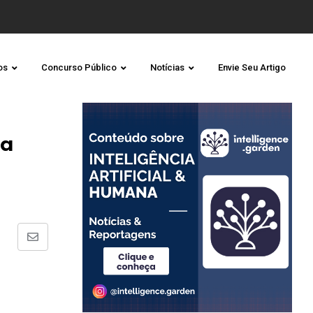
os
Concurso Público
Notícias
Envie Seu Artigo
ra
Share
via
Email