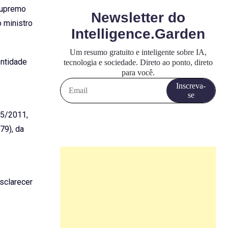
 Supremo
o ministro
entidade
85/2011,
79), da
esclarecer