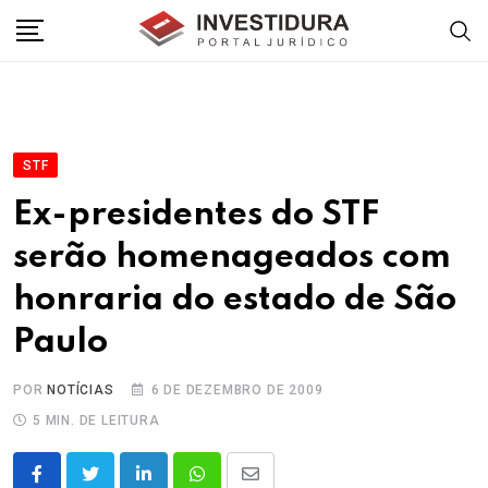
Skip
to
content
STF
Ex-presidentes do STF
serão homenageados com
honraria do estado de São
Paulo
POR
NOTÍCIAS
6 DE DEZEMBRO DE 2009
5 MIN. DE LEITURA
LinkedIn
Whatsapp
Share