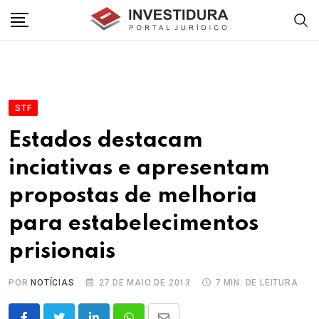
Skip
to
content
STF
Estados destacam
inciativas e apresentam
propostas de melhoria
para estabelecimentos
prisionais
POR
NOTÍCIAS
27 DE MAIO DE 2013
7 MIN. DE LEITURA