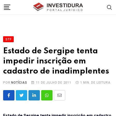
Skip
to
content
STF
Estado de Sergipe tenta
impedir inscrição em
cadastro de inadimplentes
POR
NOTÍCIAS
11 DE JULHO DE 2011
1 MIN. DE LEITURA
LinkedIn
Whatsapp
Share
via
Email
Estado de Sergipe tenta impedir inscrição em cadastro