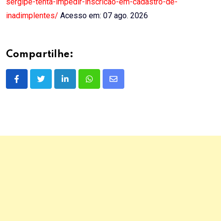
sergipe-tenta-impedir-inscricao-em-cadastro-de-
inadimplentes/
Acesso em: 07 ago. 2026
Compartilhe:
LinkedIn
Whatsapp
Share
via
Email