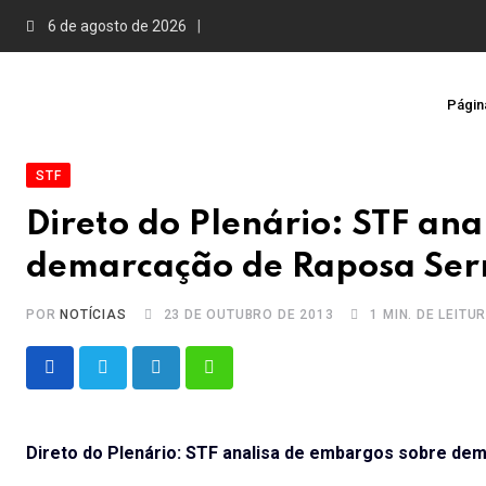
Skip
6 de agosto de 2026
to
content
Página
STF
Direto do Plenário: STF an
demarcação de Raposa Serr
POR
NOTÍCIAS
23 DE OUTUBRO DE 2013
1 MIN. DE LEITU
LinkedIn
Whatsapp
Direto do Plenário: STF analisa de embargos sobre de