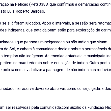
ação na Petição (Pet) 3388, que confirmou a demarcação contín
isto Luís Roberto Barroso.
seis já foram julgados. Após o intervalo, a sessão será retom
es indígenas, que trata da permissão para exploração de garim
sclareceu que pessoas miscigenadas ou não índios que vivam
 do Sol, e caberá à comunidade decidir sobre a permanência d
mo templos não indígenas. As escolas estaduais e municipais in
speitem normas federais sobre educação de índios. Outro ponto
 polícia nem inviabilizar a passagem de não indios nas rodovia
riedade na reserva deverão observar, como coisa julgada, a de
m ser resolvidas pela comunidade,com auxílio da Fundação Nac