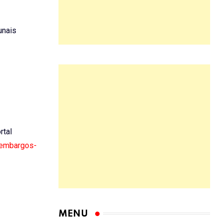
unais
rtal
e-embargos-
MENU