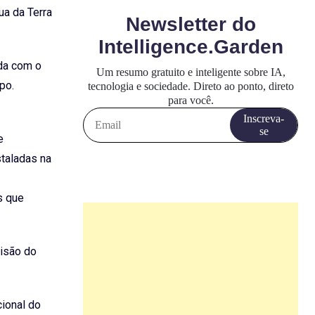
ua da Terra
ada com o
po.
e
staladas na
s que
cisão do
ional do