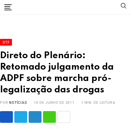
Skip
to
content
STF
Direto do Plenário:
Retomado julgamento da
ADPF sobre marcha pró-
legalização das drogas
POR
NOTÍCIAS
14 DE JUNHO DE 2011
1 MIN. DE LEITURA
LinkedIn
Whatsapp
Share
via