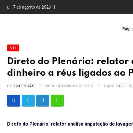
Skip
7 de agosto de 2026
to
content
Página
STF
Direto do Plenário: relato
dinheiro a réus ligados ao 
POR
NOTÍCIAS
20 DE SETEMBRO DE 2012
1 MIN. DE LEIT
LinkedIn
Whatsapp
Direto do Plenário: relator analisa imputação de lavage