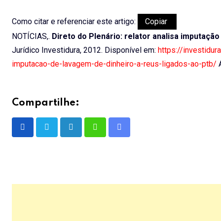
Como citar e referenciar este artigo:
Copiar
NOTÍCIAS,.
Direto do Plenário: relator analisa imputaçã
Jurídico Investidura, 2012. Disponível em:
https://investidur
imputacao-de-lavagem-de-dinheiro-a-reus-ligados-ao-ptb/
A
Compartilhe:
LinkedIn
Whatsapp
Share
via
Email