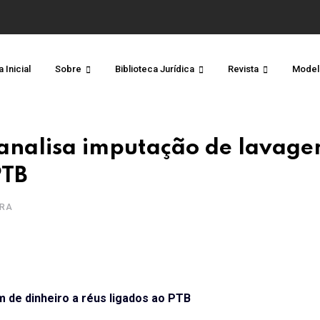
 Inicial
Sobre
Biblioteca Jurídica
Revista
Model
r analisa imputação de lavag
PTB
URA
m de dinheiro a réus ligados ao PTB