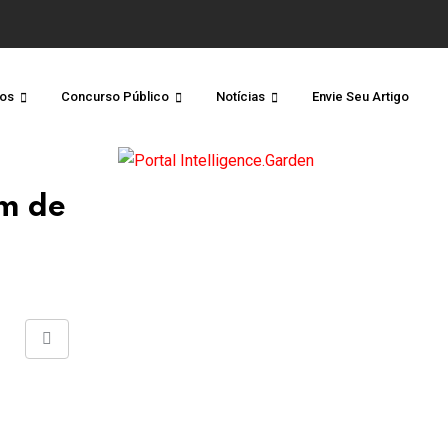
os
Concurso Público
Notícias
Envie Seu Artigo
em de
Share
via
Email