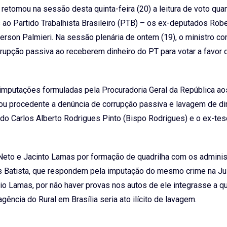
retomou na sessão desta quinta-feira (20) a leitura de voto qua
 ao Partido Trabalhista Brasileiro (PTB) – os ex-deputados Rob
erson Palmieri. Na sessão plenária de ontem (19), o ministro co
rupção passiva ao receberem dinheiro do PT para votar a favor 
imputações formuladas pela Procuradoria Geral da República ao
julgou procedente a denúncia de corrupção passiva e lavagem de di
do Carlos Alberto Rodrigues Pinto (Bispo Rodrigues) e o ex-tes
eto e Jacinto Lamas por formação de quadrilha com os adminis
os Batista, que respondem pela imputação do mesmo crime na Ju
ônio Lamas, por não haver provas nos autos de ele integrasse a qu
ncia do Rural em Brasília seria ato ilícito de lavagem.