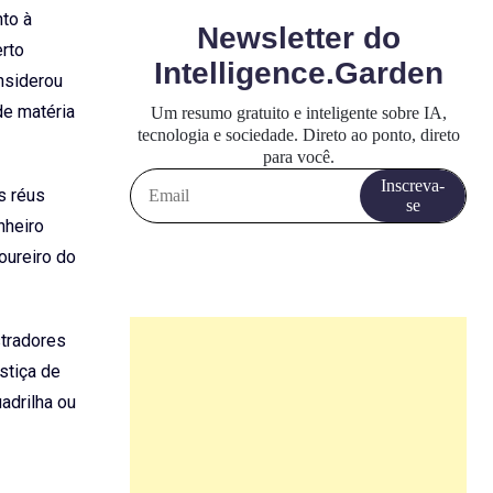
nto à
erto
nsiderou
de matéria
s réus
nheiro
oureiro do
tradores
stiça de
adrilha ou