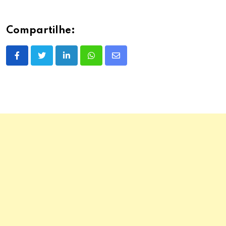
Compartilhe:
LinkedIn
Whatsapp
Share
via
Email