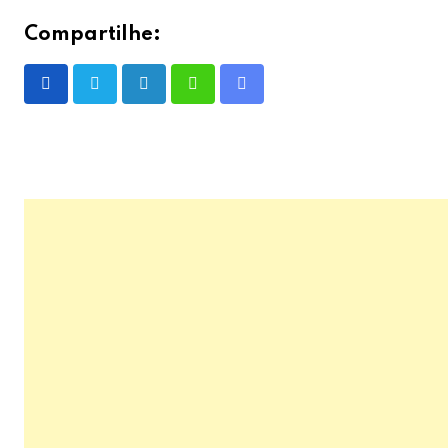
Compartilhe:
LinkedIn
Whatsapp
Share
via
Email