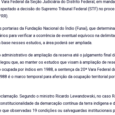
 Vara Federal da Seção Judiciária do Distrito Federal, em mand
espeitado a decisão do Supremo Tribunal Federal (STF) no proc
/RR).
s portarias da Fundação Nacional do Índio (Funai), que determin
os para verificar a ocorrência de eventual equívoco na delimit
 base nesses estudos, a área poderá ser ampliada.
 administrativo de ampliação da reserva até o julgamento final d
 alegou que, ao manter os estudos que visam à ampliação de rese
ocupada por índios em 1988, a sentença da 20ª Vara Federal do
88 é o marco temporal para aferição da ocupação territorial po
 Reclamação. Segundo o ministro Ricardo Lewandowski, no caso 
constitucionalidade da demarcação contínua da terra indígena e 
e que observadas 19 condições ou salvaguardas institucionais 