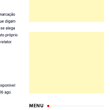
emarcação
que digam
 se alega
to próprio
elator.
Disponível
6 ago.
MENU