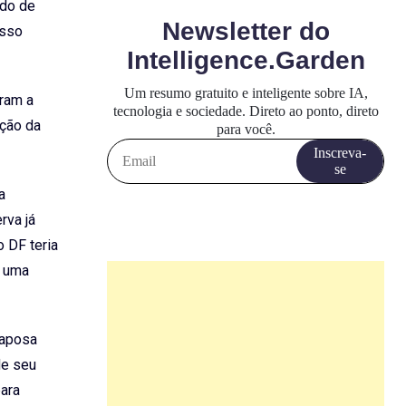
ado de
esso
aram a
ação da
a
rva já
 DF teria
r uma
Raposa
de seu
para