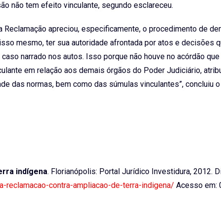
isão não tem efeito vinculante, segundo esclareceu.
ta Reclamação apreciou, especificamente, o procedimento de d
isso mesmo, ter sua autoridade afrontada por atos e decisões 
o caso narrado nos autos. Isso porque não houve no acórdão que
lante em relação aos demais órgãos do Poder Judiciário, atribu
ade das normas, bem como das súmulas vinculantes”, concluiu o r
erra indígena
. Florianópolis: Portal Jurídico Investidura, 2012. 
ada-reclamacao-contra-ampliacao-de-terra-indigena/
Acesso em: 0