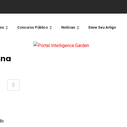
os
Concurso Público
Notícias
Envie Seu Artigo
ena
Share
via
Email
do