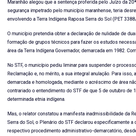
Maranhão alegou que a sentença proferida pelo Juízo da 20ª
segurança impetrado pelo município maranhense, teria desr
envolvendo a Terra Indígena Raposa Serra do Sol (PET 3388
O município pretendia obter a declaração de nulidade de dua
formação de grupos técnicos para fazer os estudos necessári
área da Terra Indígena Governador, demarcada em 1982. Com
No STF, o município pediu liminar para suspender o processo
Reclamação e, no mérito, a sua integral anulação. Para isso,
demarcada e homologada, mediante o acréscimo de área não 
contrariado o entendimento do STF de que 5 de outubro de 19
determinada etnia indígena.
Mas, o relator constatou a manifesta inadmissibilidade da
Serra do Sol, o Plenário do STF declarou especificamente a 
respectivo procedimento administrativo-demarcatório, desd