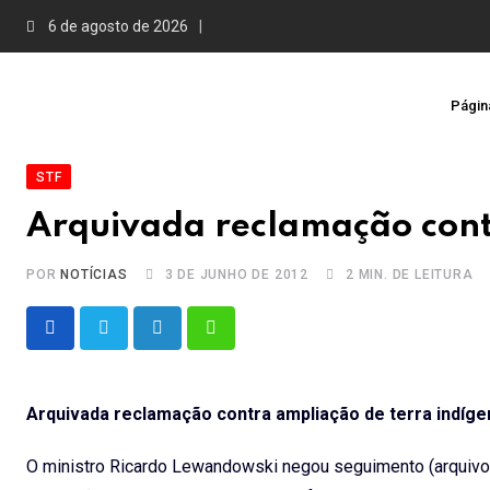
Skip
6 de agosto de 2026
to
content
Página
STF
Arquivada reclamação cont
POR
NOTÍCIAS
3 DE JUNHO DE 2012
2 MIN. DE LEITURA
LinkedIn
Whatsapp
Arquivada reclamação contra ampliação de terra indíge
O ministro Ricardo Lewandowski negou seguimento (arquivou